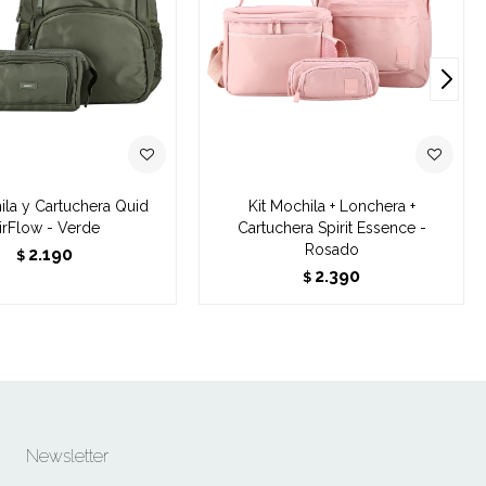
ila y Cartuchera Quid
Kit Mochila + Lonchera +
irFlow - Verde
Cartuchera Spirit Essence -
Rosado
2.190
$
2.390
$
Newsletter