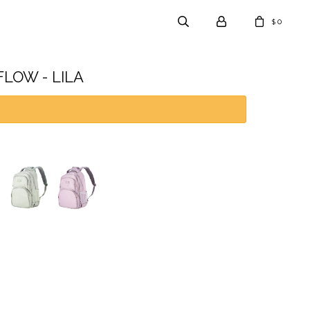
0
$
FLOW - LILA