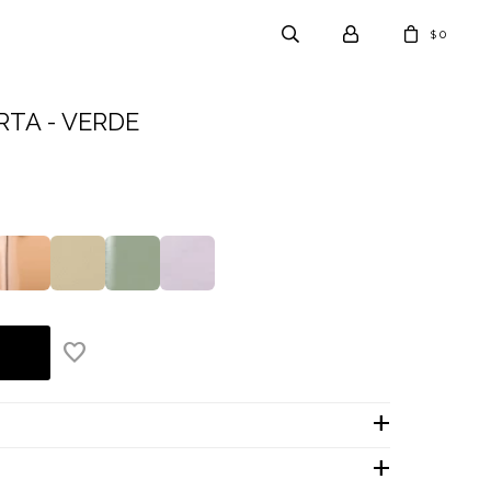
0
$
TA - VERDE