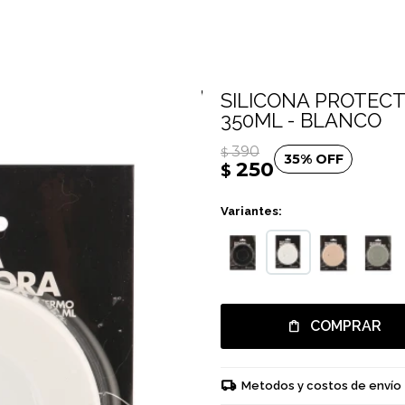
SILICONA PROTECT
350ML - BLANCO
390
$
35
250
$
Variantes:
COMPRAR
Metodos y costos de envío