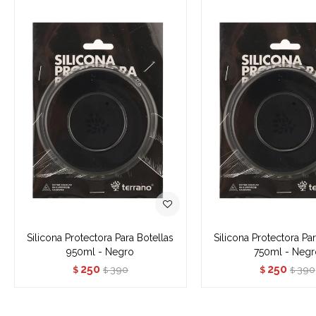
Silicona Protectora Para Botellas
Silicona Protectora Pa
950ml - Negro
750ml - Negr
250
250
390
390
$
$
$
$