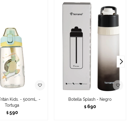
Tritán Kids. - 500mL. -
Botella Splash - Negro
Tortuga
690
$
590
$