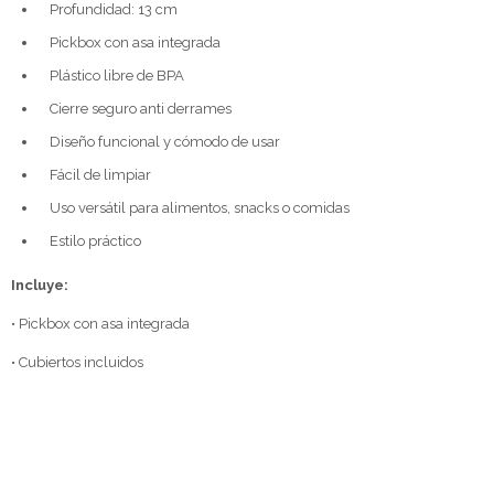
Profundidad: 13 cm
Pickbox con asa integrada
Plástico libre de BPA
Cierre seguro anti derrames
Diseño funcional y cómodo de usar
Fácil de limpiar
Uso versátil para alimentos, snacks o comidas
Estilo práctico
Incluye:
• Pickbox con asa integrada
• Cubiertos incluidos