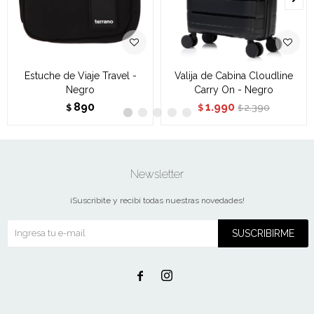
Estuche de Viaje Travel -
Valija de Cabina Cloudline
Negro
Carry On - Negro
890
1.990
2.390
$
$
$
Newsletter
¡Suscribite y recibí todas nuestras novedades!
SUSCRIBIRME

