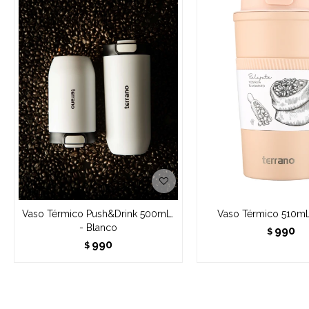
Vaso Térmico Push&Drink 500mL.
Vaso Térmico 510mL
- Blanco
990
$
990
$