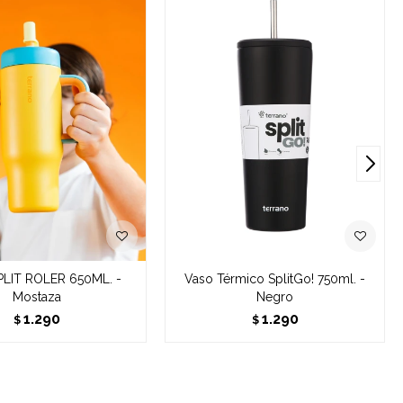
LIT ROLER 650ML. -
Vaso Térmico SplitGo! 750ml. -
Mostaza
Negro
1.290
1.290
$
$