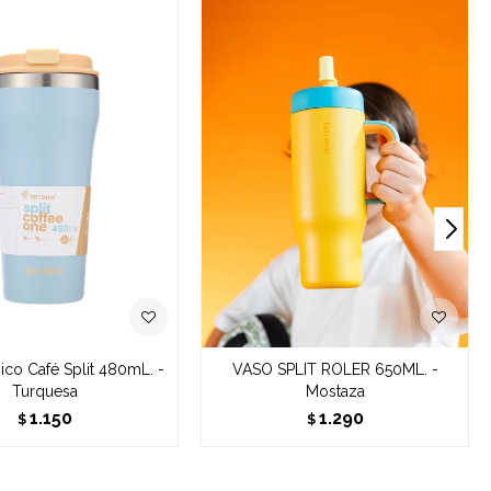
co Café Split 480mL. -
VASO SPLIT ROLER 650ML. -
Turquesa
Mostaza
1.150
1.290
$
$