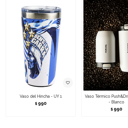
Vaso del Hincha - UY 1
Vaso Térmico Push&Dr
- Blanco
990
$
990
$