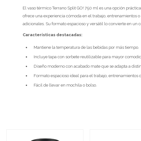
El vaso térmico Terrano Split GO! 750 ml es una opción práctic
ofrece una experiencia cómoda en el trabajo, entrenamientos o sa
adicionales. Su formato espacioso y versátil lo convierte en u
Características destacadas:
Mantiene la temperatura de las bebidas por más tiempo.
Incluye tapa con sorbete reutilizable para mayor comodi
Diseño moderno con acabado mate que se adapta a distint
Formato espacioso ideal para el trabajo, entrenamientos o
Fácil de llevar en mochila o bolso.