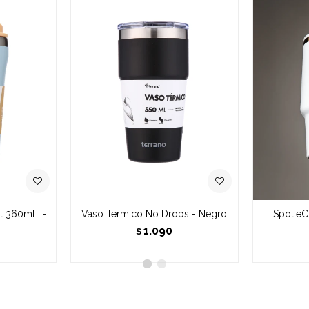
it 360mL. -
Vaso Térmico No Drops - Negro
SpotieC
1.090
$