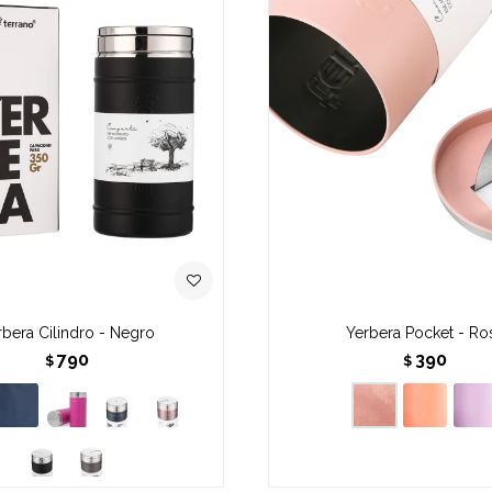
rbera Cilindro - Negro
Yerbera Pocket - Ro
790
390
$
$