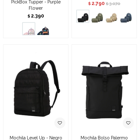
PickBox Tupper - Purple
2.790
3.070
$
$
Flower
2.390
$
Mochila Level Up - Negro
Mochila Bolso Palermo