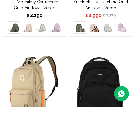
Kit Mochila y Cartuchera
Kit Mochila y Lunchera Quid
Quid AirFlow - Verde
AirFlow - Verde
2.190
2.990
3.270
$
$
$
Mochila Horizon - Khaki
Mochila Quid AirFlow -