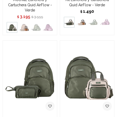
Cartuchera Quid AirFlow -
Quid AirFlow - Verde
Verde
1.490
$
3.195
3.555
$
$