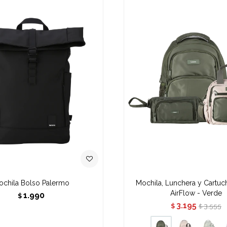
chila Bolso Palermo
Mochila, Lunchera y Cartuc
AirFlow - Verde
1.990
$
3.195
3.555
$
$