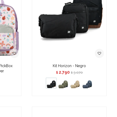
 PickBox
Kit Horizon - Negro
wer
2.790
3.070
$
$