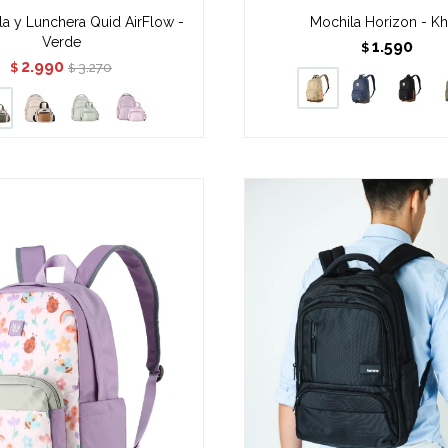
la y Lunchera Quid AirFlow -
Mochila Horizon - Kh
Verde
1.590
$
2.990
3.270
$
$