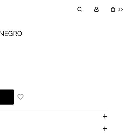
0
$
 NEGRO