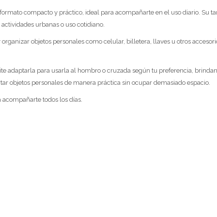
rmato compacto y práctico, ideal para acompañarte en el uso diario. Su t
 actividades urbanas o uso cotidiano.
 y organizar objetos personales como celular, billetera, llaves u otros acceso
mite adaptarla para usarla al hombro o cruzada según tu preferencia, brind
rtar objetos personales de manera práctica sin ocupar demasiado espacio.
 acompañarte todos los días.