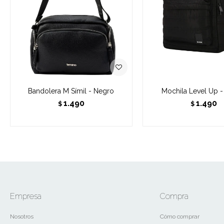
Bandolera M Símil - Negro
Mochila Level Up 
1.490
1.490
$
$
Empresa
Compra
Nosotros
Cómo comprar