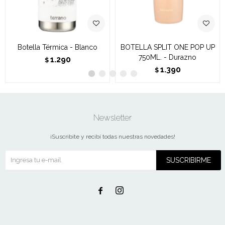
Botella Térmica - Blanco
BOTELLA SPLIT ONE POP UP
750ML. - Durazno
1.290
$
1.390
$
Newsletter
¡Suscribite y recibí todas nuestras novedades!
SUSCRIBIRME

