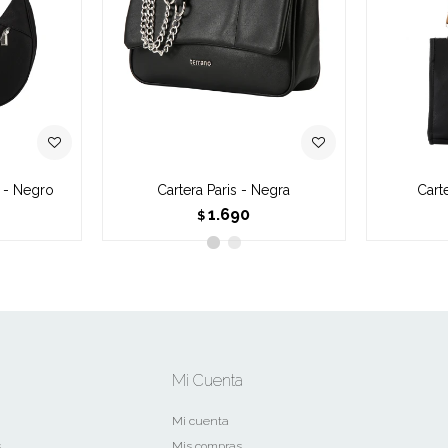
 - Negro
Cartera Paris - Negra
Cart
1.690
$
Mi Cuenta
Mi cuenta
s
Mis compras