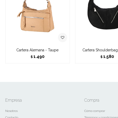
Cartera Alemana - Taupe
Cartera Shoulderbag
1.490
1.580
$
$
Empresa
Compra
Nosotros
Cómo comprar
Contacto
Términos y condicione