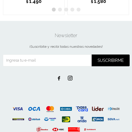
1.490
1.580
$
$
Newsletter
¡Suscribite y recibí todas nuestras novedades!
SUSCRIBIRME

