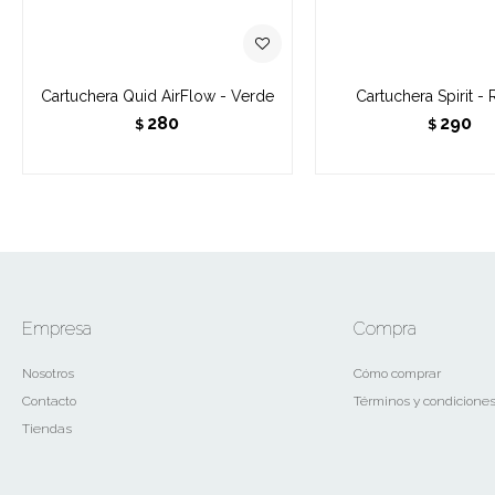
Cartuchera Quid AirFlow - Verde
Cartuchera Spirit -
280
290
$
$
Empresa
Compra
Nosotros
Cómo comprar
Contacto
Términos y condicione
Tiendas