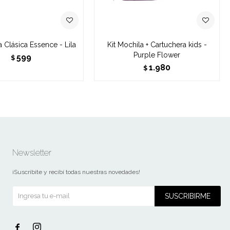
 Clásica Essence - Lila
Kit Mochila + Cartuchera kids -
Purple Flower
599
$
1.980
$
Newsletter
¡Suscribite y recibí todas nuestras novedades!
SUSCRIBIRME

