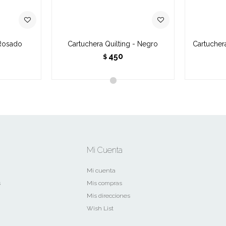
 Rosado
Cartuchera Quilting - Negro
Cartuchera
450
$
Mi Cuenta
Mi cuenta
s
Mis compras
Mis direcciones
Wish List