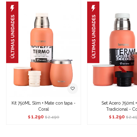
Kit 750ML Slim + Mate con tapa -
Set Acero 750ml 
Coral
Tradicional - C
1.290
1.290
2.490
2.4
$
$
$
$