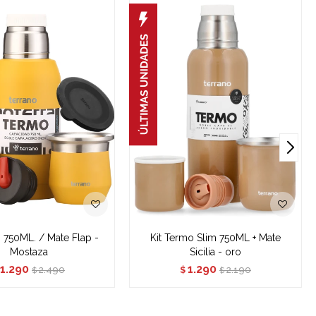
o 750ML. / Mate Flap -
Kit Termo Slim 750ML + Mate
Mostaza
Sicilia - oro
1.290
1.290
2.490
2.190
$
$
$