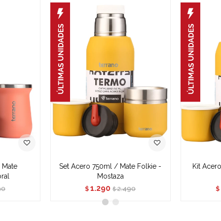
+ Mate
Set Acero 750ml / Mate Folkie -
Kit Acer
oral
Mostaza
1.290
90
2.490
$
$
$