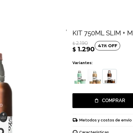
KIT 750ML SLIM + 
2.190
$
41
1.290
$
Variantes:
COMPRAR
Metodos y costos de envío
Características