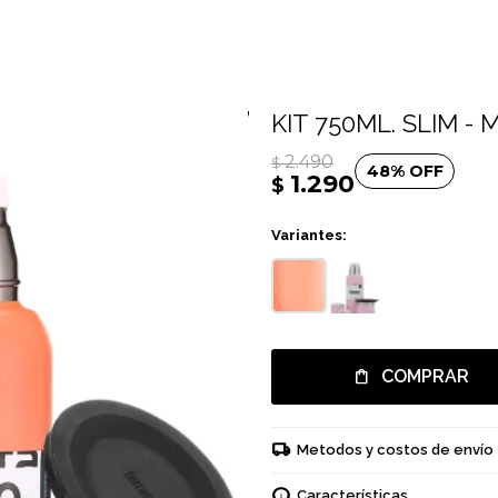
KIT 750ML. SLIM -
2.490
$
48
1.290
$
Variantes:
COMPRAR
Metodos y costos de envío
Características