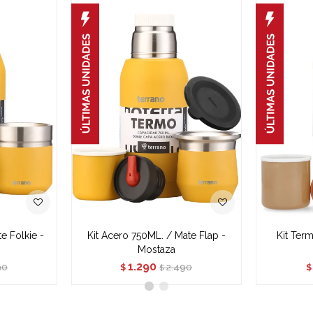
e Folkie -
Kit Acero 750ML. / Mate Flap -
Kit Ter
Mostaza
1.290
90
2.490
$
$
$