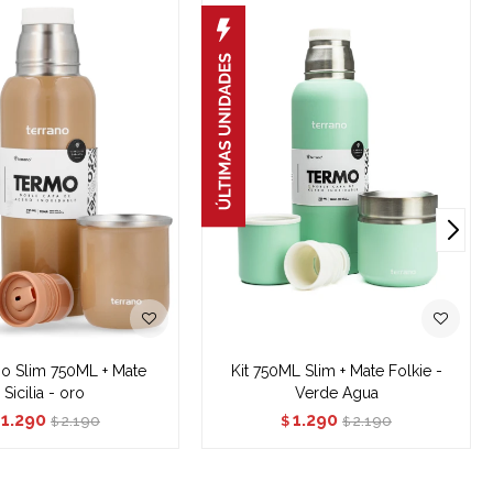
mo Slim 750ML + Mate
Kit 750ML Slim + Mate Folkie -
Sicilia - oro
Verde Agua
1.290
1.290
2.190
2.190
$
$
$