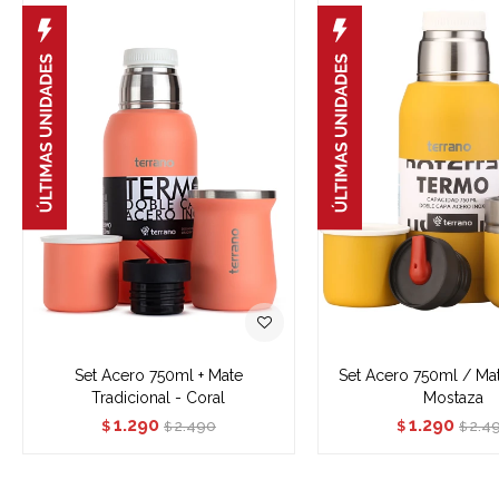
Set Acero 750ml + Mate
Set Acero 750ml / Mat
Tradicional - Coral
Mostaza
1.290
1.290
2.490
2.4
$
$
$
$