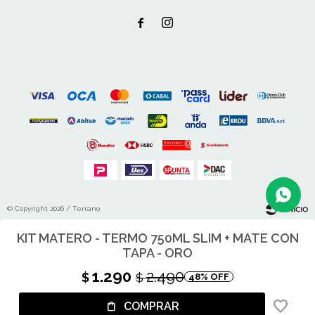


© Copyright 2026 / Terrano
KIT MATERO - TERMO 750ML SLIM + MATE CON
TAPA - ORO
1.290
2.490
$
$
48
Fenicio
COMPRAR