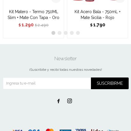
Kit Matero - Termo 750ML
Kit Acero Bala - 750mL +
Slim + Mate Con Tapa - Oro
Mate Sicilia - Rojo
1.290
1.790
2.490
$
$
$
Newsletter
¡Suscribite y recibí todas nuestras novedades!
SUSCRIBIRME

