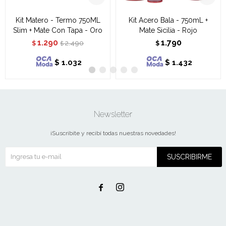
Kit Matero - Termo 750ML
Kit Acero Bala - 750mL +
Slim + Mate Con Tapa - Oro
Mate Sicilia - Rojo
1.290
1.790
2.490
$
$
$
$
1.032
$
1.432
Newsletter
¡Suscribite y recibí todas nuestras novedades!
SUSCRIBIRME

