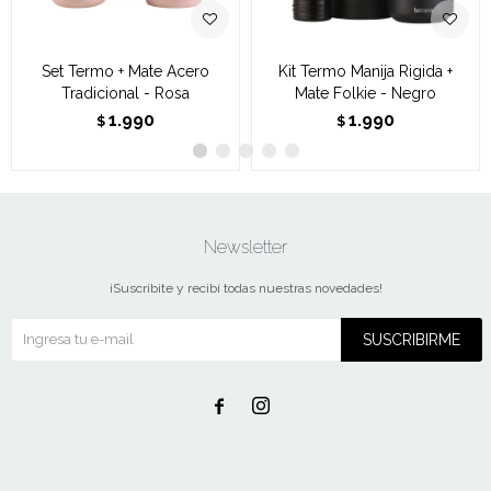
Set Termo + Mate Acero
Kit Termo Manija Rigida +
Tradicional - Rosa
Mate Folkie - Negro
1.990
1.990
$
$
Newsletter
¡Suscribite y recibí todas nuestras novedades!
SUSCRIBIRME

