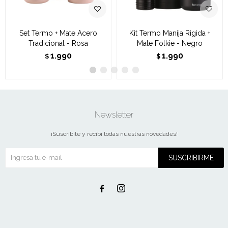
Set Termo + Mate Acero
Kit Termo Manija Rigida +
Tradicional - Rosa
Mate Folkie - Negro
1.990
1.990
$
$
Newsletter
¡Suscribite y recibí todas nuestras novedades!
SUSCRIBIRME

