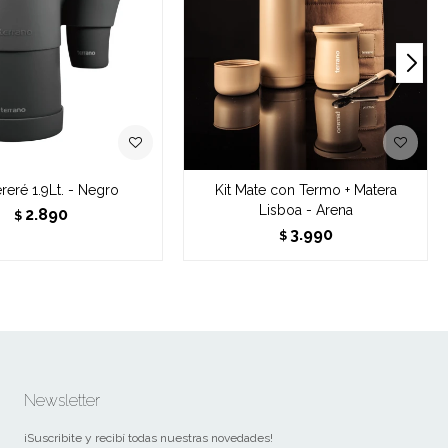
ereré 1.9Lt. - Negro
Kit Mate con Termo + Matera
Lisboa - Arena
2.890
$
3.990
$
Newsletter
¡Suscribite y recibí todas nuestras novedades!