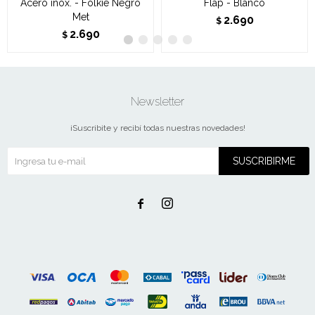
Acero inox. - Folkie Negro
Flap - Blanco
Met
2.690
$
2.690
$
Newsletter
¡Suscribite y recibí todas nuestras novedades!
SUSCRIBIRME

