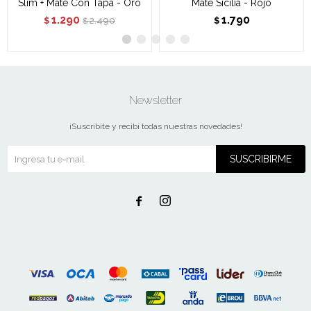
Slim + Mate Con Tapa - Oro
Mate Sicilia - Rojo
1.290
1.790
2.490
$
$
$
Newsletter
¡Suscribite y recibí todas nuestras novedades!
SUSCRIBIRME

