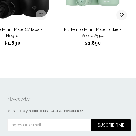
o Mini + Mate C/Tapa -
Kit Termo Mini + Mate Folkie -
Negro
Verde Agua
1.890
1.890
$
$
Newsletter
¡Suscribite y recibí todas nuestras novedades!
SUSCRIBIRME