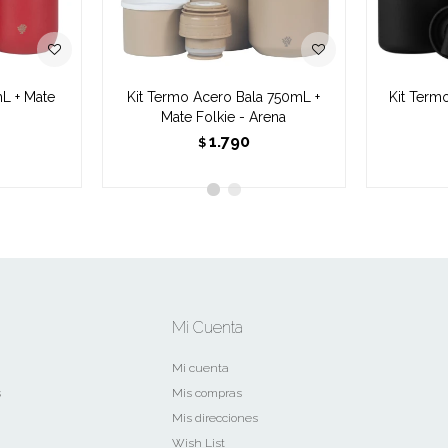
mL + Mate
Kit Termo Acero Bala 750mL +
Kit Term
Mate Folkie - Arena
1.790
$
Mi Cuenta
Mi cuenta
s
Mis compras
Mis direcciones
Wish List