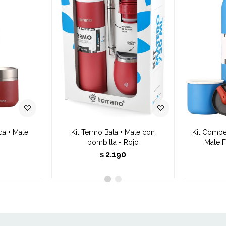
da + Mate
Kit Termo Bala + Mate con
Kit Compe
o
bombilla - Rojo
Mate F
2.190
$