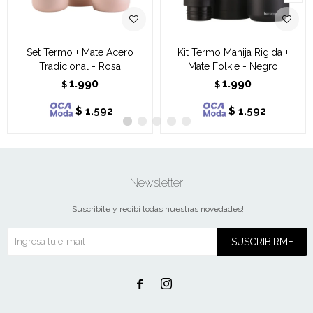
Set Termo + Mate Acero
Kit Termo Manija Rigida +
Tradicional - Rosa
Mate Folkie - Negro
1.990
1.990
$
$
$
1.592
$
1.592
Newsletter
¡Suscribite y recibí todas nuestras novedades!
SUSCRIBIRME

