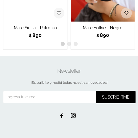
Mate Sicilia - Petróleo
Mate Folkie - Negro
890
890
$
$
Newsletter
¡Suscribite y recibí todas nuestras novedades!
SUSCRIBIRME

