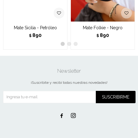
Mate Sicilia - Petróleo
Mate Folkie - Negro
890
890
$
$
Newsletter
¡Suscribite y recibí todas nuestras novedades!
SUSCRIBIRME

