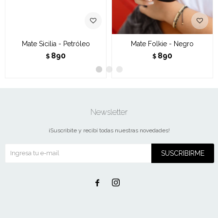
Mate Sicilia - Petróleo
Mate Folkie - Negro
890
890
$
$
Newsletter
¡Suscribite y recibí todas nuestras novedades!
SUSCRIBIRME

