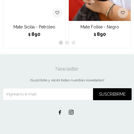
Mate Sicilia - Petróleo
Mate Folkie - Negro
890
890
$
$
Newsletter
¡Suscribite y recibí todas nuestras novedades!
SUSCRIBIRME

