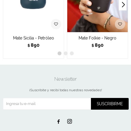
Mate Sicilia - Petróleo
Mate Folkie - Negro
890
890
$
$
Newsletter
¡Suscribite y recibí todas nuestras novedades!
SUSCRIBIRME

