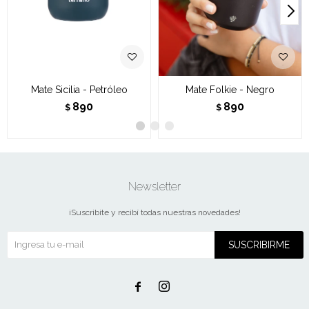
Mate Sicilia - Petróleo
Mate Folkie - Negro
890
890
$
$
Newsletter
¡Suscribite y recibí todas nuestras novedades!
SUSCRIBIRME

