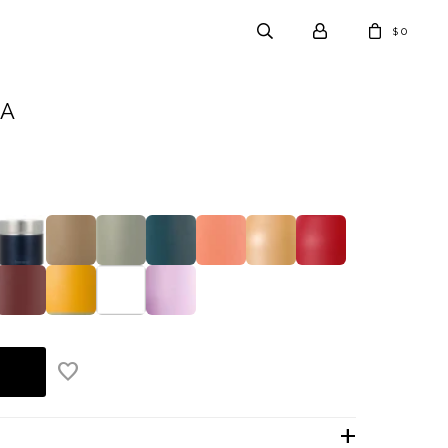
0
$
SA