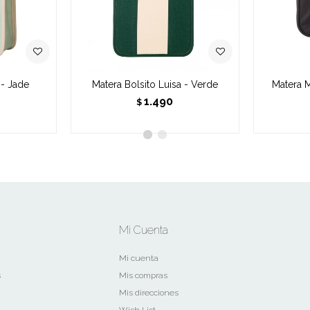
 - Jade
Matera Bolsito Luisa - Verde
Matera M
1.490
$
Mi Cuenta
Mi cuenta
s
Mis compras
Mis direcciones
Wish List