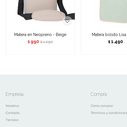
Matera en Neopreno - Beige
Matera bolsito Lisa
990
1.490
1.290
$
$
$
Empresa
Compra
Nosotros
Cómo comprar
Contacto
Términos y condicione
Tiendas