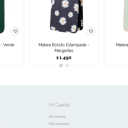
 - Verde
Matera Bolsito Estampada -
Matera
Margaritas
1.490
$
Mi Cuenta
Mi cuenta
s
Mis compras