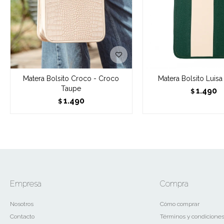
Matera Bolsito Croco - Croco
Matera Bolsito Luisa
Taupe
1.490
$
1.490
$
Empresa
Compra
Nosotros
Cómo comprar
Contacto
Términos y condicione