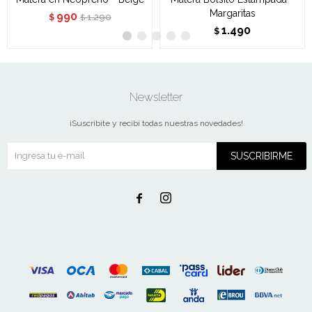
Margaritas
990
1.290
$
$
1.490
$
Newsletter
¡Suscribite y recibí todas nuestras novedades!
SUSCRIBIRME

