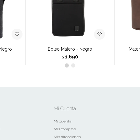
 Negro
Bolso Matero - Negro
Mater
1.690
$
Mi Cuenta
Mi cuenta
s
Mis compras
Mis direcciones