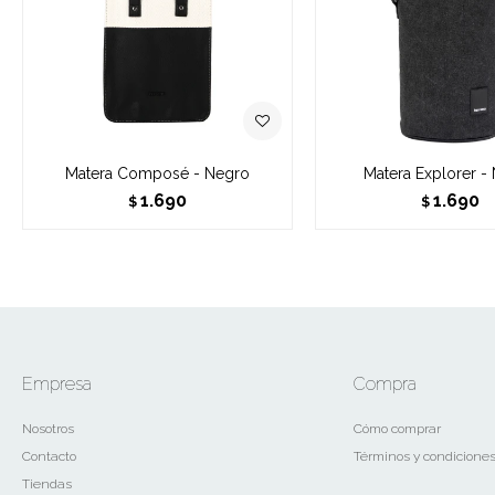
Matera Composé - Negro
Matera Explorer -
1.690
1.690
$
$
Empresa
Compra
Nosotros
Cómo comprar
Contacto
Términos y condicione
Tiendas