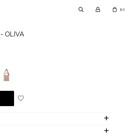
0
$
- OLIVA