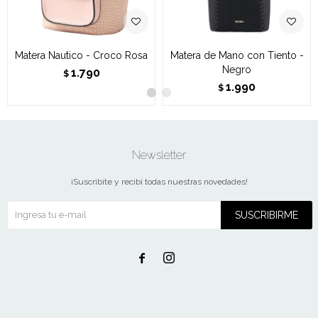
Matera Nautico - Croco Rosa
Matera de Mano con Tiento -
Negro
1.790
$
1.990
$
Newsletter
¡Suscribite y recibí todas nuestras novedades!
SUSCRIBIRME

