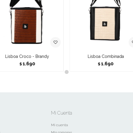
Lisboa Croco - Brandy
Lisboa Combinada
1.690
1.690
$
$
Mi Cuenta
Mi cuenta
s
Mis compras