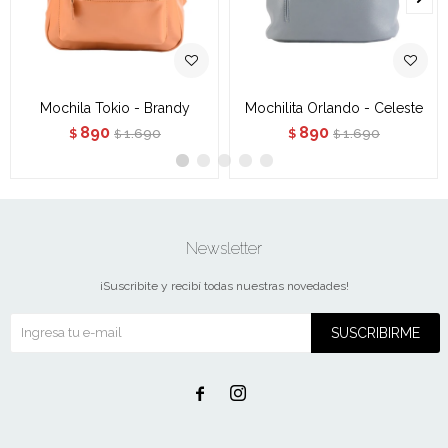
Mochila Tokio - Brandy
Mochilita Orlando - Celeste
890
890
1.690
1.690
$
$
$
$
Newsletter
¡Suscribite y recibí todas nuestras novedades!
SUSCRIBIRME

