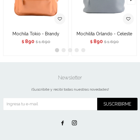
Mochila Tokio - Brandy
Mochilita Orlando - Celeste
890
890
1.690
1.690
$
$
$
$
Newsletter
¡Suscribite y recibí todas nuestras novedades!
SUSCRIBIRME

