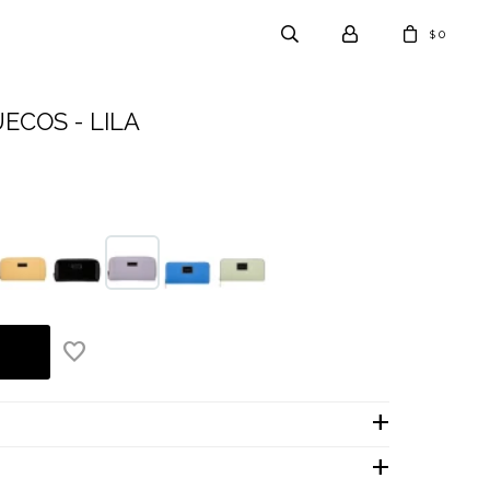
0
$
COS - LILA