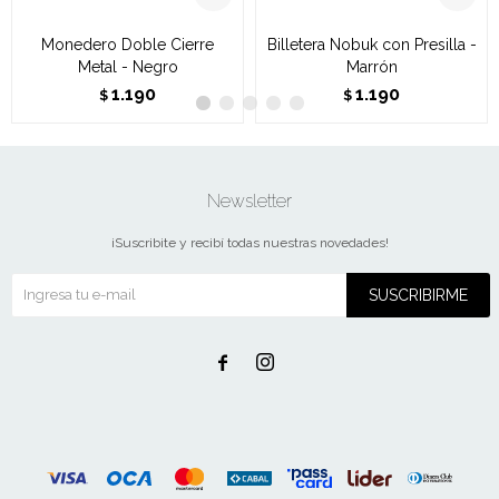
Monedero Doble Cierre
Billetera Nobuk con Presilla -
Metal - Negro
Marrón
1.190
1.190
$
$
Newsletter
¡Suscribite y recibí todas nuestras novedades!
SUSCRIBIRME

