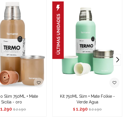
mo Slim 750ML + Mate
Kit 750ML Slim + Mate Folkie -
Sicilia - oro
Verde Agua
1.290
1.290
2.190
2.190
$
$
$