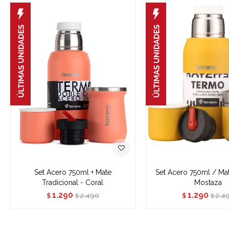
Set Acero 750ml + Mate
Set Acero 750ml / Mat
Tradicional - Coral
Mostaza
1.290
1.290
2.490
2.4
$
$
$
$