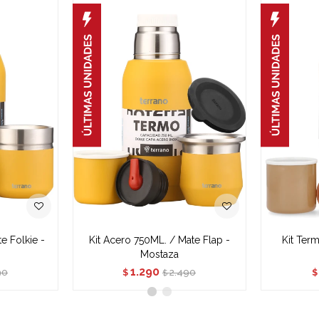
e Folkie -
Kit Acero 750ML. / Mate Flap -
Kit Ter
Mostaza
1.290
90
2.490
$
$
$