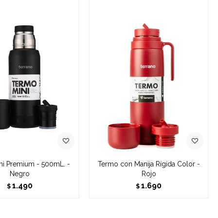
ni Premium - 500mL. -
Termo con Manija Rígida Color -
Negro
Rojo
1.490
1.690
$
$