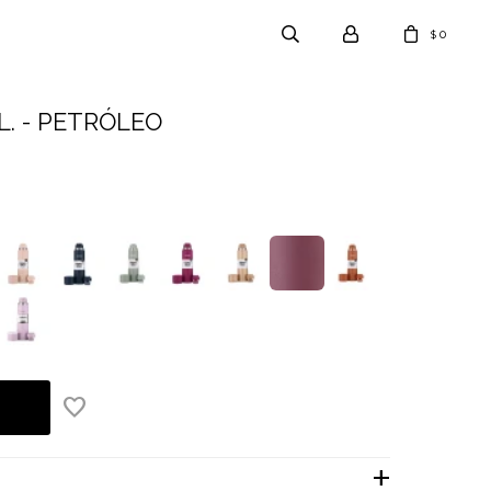
0
$
. - PETRÓLEO