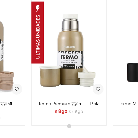
750ML. -
Termo Premium 750mL. - Plata
Termo Mi
890
1.690
$
$
0