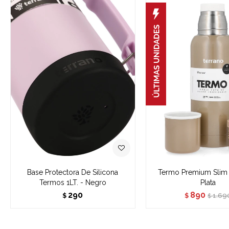
Base Protectora De Silicona
Termo Premium Slim 
Termos 1LT. - Negro
Plata
290
890
1.69
$
$
$