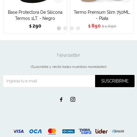
Base Protectora De Silicona
Termo Premium Slim 750ML.
Termos 1LT. - Negro
- Plata
290
890
1.690
$
$
$
Newsletter
¡Suscribite y recibí todas nuestras novedades!
SUSCRIBIRME

