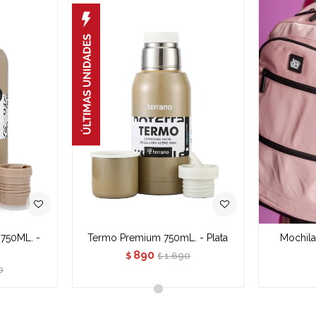
750ML. -
Termo Premium 750mL. - Plata
Mochila
890
1.690
$
$
0