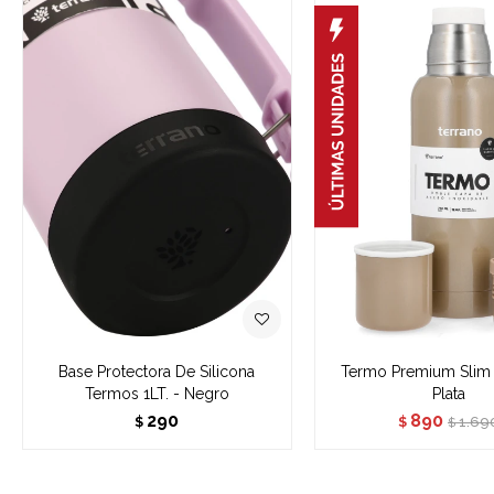
Base Protectora De Silicona
Termo Premium Slim 
Termos 1LT. - Negro
Plata
290
890
1.69
$
$
$