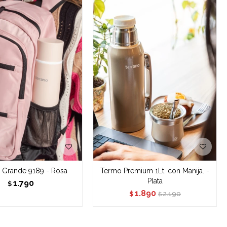
 Grande 9189 - Rosa
Termo Premium 1Lt. con Manija. -
Plata
1.790
$
1.890
2.190
$
$